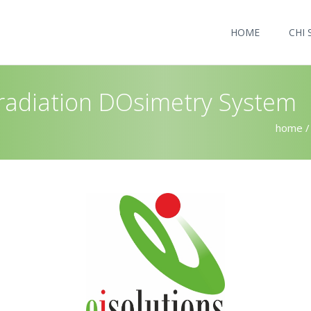
HOME
CHI 
radiation DOsimetry System
home
/