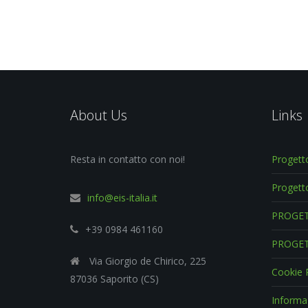
About Us
Links
Resta in contatto con noi!
Proget
Progett
info@eis-italia.it
PROGET
+39 0984 461160
PROGE
Via Giorgio de Chirico, 225
Cookie 
87036 Saporito (CS)
Informaz