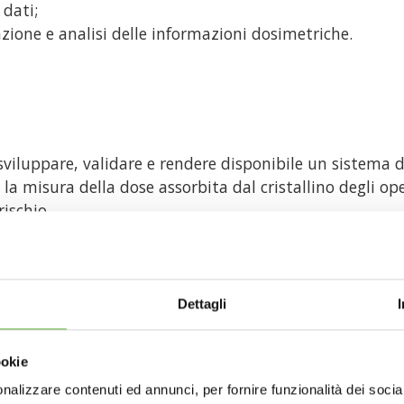
 dati;
azione e analisi delle informazioni dosimetriche.
viluppare, validare e rendere disponibile un sistema do
a misura della dose assorbita dal cristallino degli ope
rischio.
ecnologie dosimetriche tradizionali attraverso una solu
Dettagli
stallino;
zzati con granularità temporale di 1 secondo;
ookie
;
nalizzare contenuti ed annunci, per fornire funzionalità dei socia