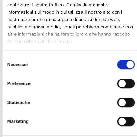
collaborazioni con AlmavivA e Lutech vedono
analizzare il nostro traffico. Condividiamo inoltre
EiSolutions impegnata su progetti a forte
informazioni sul modo in cui utilizza il nostro sito con i
valore aggiunto derivanti dagli accordi quadro
nostri partner che si occupano di analisi dei dati web,
CONSIP soprattutto in ambito di System
pubblicità e social media, i quali potrebbero combinarle con
Management. I più importanti contratti ci
altre informazioni che ha fornito loro o che hanno raccolto
vedono attori nella gestione del TIX2 di Regione
dal suo utilizzo dei loro servizi.
Toscana e il CED dell’Agenzia Spaziale Italiana.
Selezione
Nei contratti di System Management,
Necessari
del
EiSolutions di distingue, oltre che nella
consenso
professionalità sviluppata nella gestione
Preferenze
pluriennale di sistemi open source, nella
consulenza e gestione dei prodotti ELASTIC.
Statistiche
Fondamentale in questo ambito è stata la
sinergia nata dagli accordi tecnologici con
Seacom Srl -
http://www.seacom.it
- l’unico
Marketing
Advanced Premier partner italiano, assieme al
quale stiamo sviluppando importanti progetti