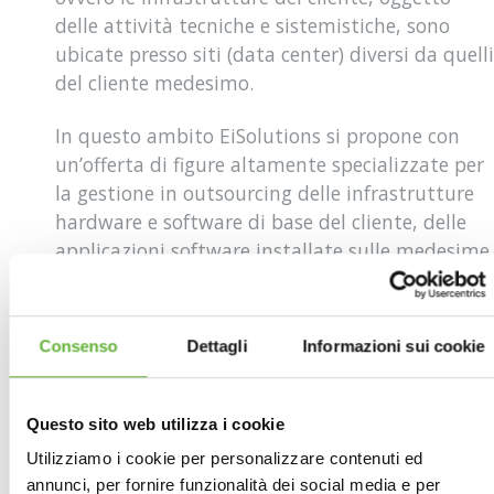
delle attività tecniche e sistemistiche, sono
ubicate presso siti (data center) diversi da quelli
del cliente medesimo.
In questo ambito EiSolutions si propone con
un’offerta di figure altamente specializzate per
la gestione in outsourcing delle infrastrutture
hardware e software di base del cliente, delle
applicazioni software installate sulle medesime
(Application Management) e delle reti
tecnologiche.
Consenso
Dettagli
Informazioni sui cookie
NEWS:
Negli ultimi mesi, grazie a partnership
strategiche con importanti System Integrator
di livello nazionale, EiSolutions ha sviluppato il
Questo sito web utilizza i cookie
mercato della Pubblica Amministrazione Locale
Utilizziamo i cookie per personalizzare contenuti ed
sul Centro Italia. In particolar modo le
annunci, per fornire funzionalità dei social media e per