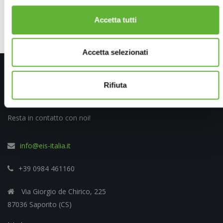
sul mercato PMI e PA.
Accetta tutti
Accetta selezionati
About Us
Rifiuta
Resta in contatto con noi!
info@eis-italia.it
+39 0984 461160
Via Giorgio de Chirico, 225
87036 Saporito (CS)