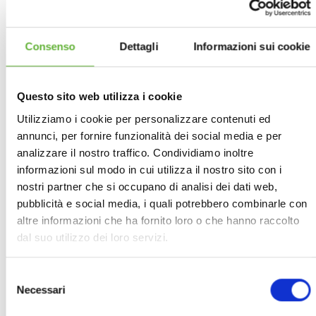
contemporaneamente alla realizzazione del
prodotto/ servizio individuati. La successiva
valutazione della soddisfazione del Cliente e del
Consenso
Dettagli
Informazioni sui cookie
grado con il quale il prodotto / servizio
realizzato ha risposto alle esigenze è
Questo sito web utilizza i cookie
sicuramente uno degli aspetti da monitorare e
migliorare con continuità
Utilizziamo i cookie per personalizzare contenuti ed
annunci, per fornire funzionalità dei social media e per
EiSolutions ha partecipato e sta partecipando a
analizzare il nostro traffico. Condividiamo inoltre
diversi progetti di R&S quali:
informazioni sul modo in cui utilizza il nostro sito con i
nostri partner che si occupano di analisi dei dati web,
NEVERLOST - Rete di sensori wireless per la
pubblicità e social media, i quali potrebbero combinarle con
altre informazioni che ha fornito loro o che hanno raccolto
localizzazione e il tracciamento, in tempo reale,
dal suo utilizzo dei loro servizi.
di persone, in aree delimitate localizzate in
ambienti marini
Neverlost.it
Selezione
Necessari
POSING - Piattaforma integrata hardware e
del
software per l’acquisizione, l’elaborazione e la
consenso